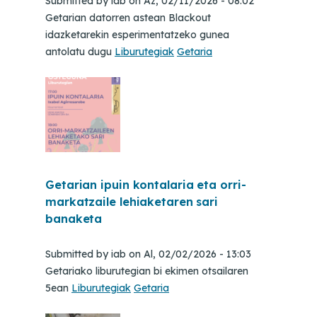
Submitted by
iab
on
Az, 02/11/2026 - 08:02
Getarian datorren astean Blackout
idazketarekin esperimentatzeko gunea
antolatu dugu
Liburutegiak
Getaria
Getarian ipuin kontalaria eta orri-
markatzaile lehiaketaren sari
banaketa
Submitted by
iab
on
Al, 02/02/2026 - 13:03
Getariako liburutegian bi ekimen otsailaren
5ean
Liburutegiak
Getaria