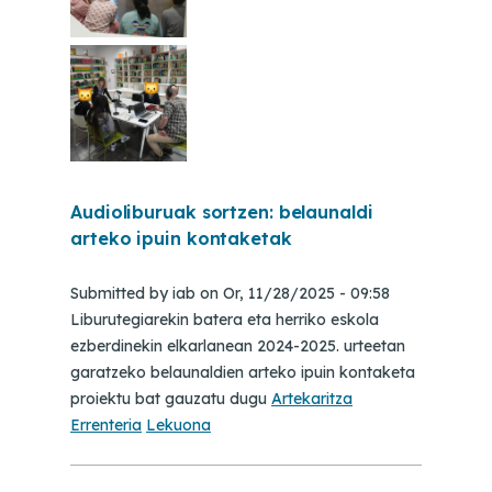
Audioliburuak sortzen: belaunaldi
arteko ipuin kontaketak
Submitted by
iab
on
Or, 11/28/2025 - 09:58
Liburutegiarekin batera eta herriko eskola
ezberdinekin elkarlanean 2024-2025. urteetan
garatzeko belaunaldien arteko ipuin kontaketa
proiektu bat gauzatu dugu
Artekaritza
Errenteria
Lekuona