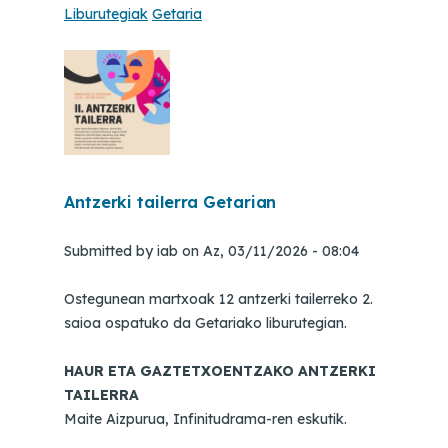
Liburutegiak
Getaria
Antzerki tailerra Getarian
Submitted by
iab
on
Az, 03/11/2026 - 08:04
Ostegunean martxoak 12 antzerki tailerreko 2.
saioa ospatuko da Getariako liburutegian.
HAUR ETA GAZTETXOENTZAKO ANTZERKI
TAILERRA
Maite Aizpurua, Infinitudrama-ren eskutik.