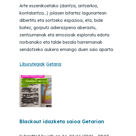
Arte eszenikoetako (dantza, antzerkia,
kontalaritza...) jolasen bitartez lagunartean
dibertitu eta sortzeko espazioa, eta, bide
batez, gorputz adierazpena aberastu,
zentzumenak eta emozioak esploratu edota
norbanako eta talde bezala harremanak
sendotzeko aukera emango duen saio aparta.
Liburutegiak
Getaria
Blackout idazketa saioa Getarian