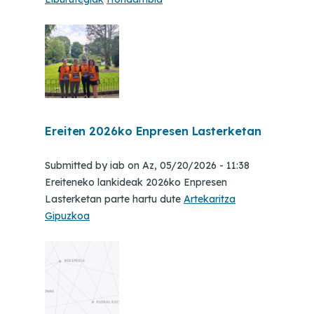
Ereiten 2026ko Enpresen Lasterketan
Submitted by
iab
on
Az, 05/20/2026 - 11:38
Ereiteneko lankideak 2026ko Enpresen
Lasterketan parte hartu dute
Artekaritza
Gipuzkoa