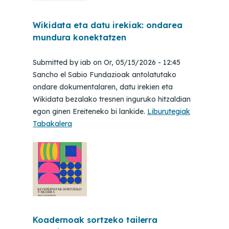
Wikidata eta datu irekiak: ondarea
mundura konektatzen
Submitted by
iab
on
Or, 05/15/2026 - 12:45
Sancho el Sabio Fundazioak antolatutako
ondare dokumentalaren, datu irekien eta
Wikidata bezalako tresnen inguruko hitzaldian
egon ginen Ereiteneko bi lankide.
Liburutegiak
Tabakalera
Koadernoak sortzeko tailerra