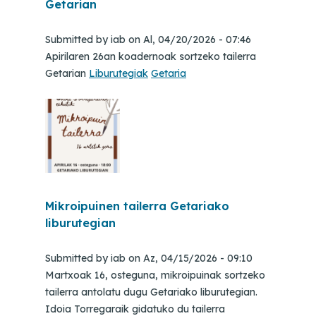
Getarian
Submitted by
iab
on
Al, 04/20/2026 - 07:46
Apirilaren 26an koadernoak sortzeko tailerra
Getarian
Liburutegiak
Getaria
Mikroipuinen tailerra Getariako
liburutegian
Submitted by
iab
on
Az, 04/15/2026 - 09:10
Martxoak 16, osteguna, mikroipuinak sortzeko
tailerra antolatu dugu Getariako liburutegian.
Idoia Torregaraik gidatuko du tailerra