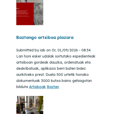
Baztango artxiboa plazara
Submitted by
iab
on
Or, 01/09/2026 - 08:34
Lan honi esker udalak sortutako espedienteak
artxiboan gordeak dauzka, ordenatuak eta
deskribatuak, aplikazio berri baten bidez
aurkitzeko prest. Duela 500 urtetik honako
dokumentuak 3000 kutxa baino gehiagotan
bilduta
Artxiboak
Baztan