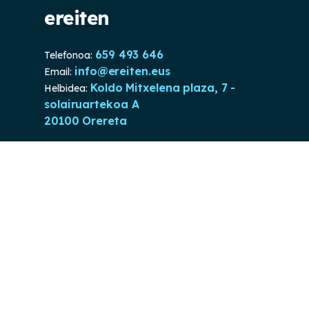
ereiten
659 493 646
Telefonoa:
info@ereiten.eus
Email:
Koldo Mitxelena plaza, 7 -
Helbidea:
solairuartekoa A
20100 Orereta