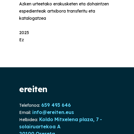
Azken urteetako erakusketen eta dohaintzen
espedienteak artxibora transferitu eta
katalogatzea
2025
Ez
ereiten
659 493 646
Telefonoa:
info@ereiten.eus
Email:
Koldo Mitxelena plaza, 7 -
Helbidea:
solairuartekoa A
20100 Orereta