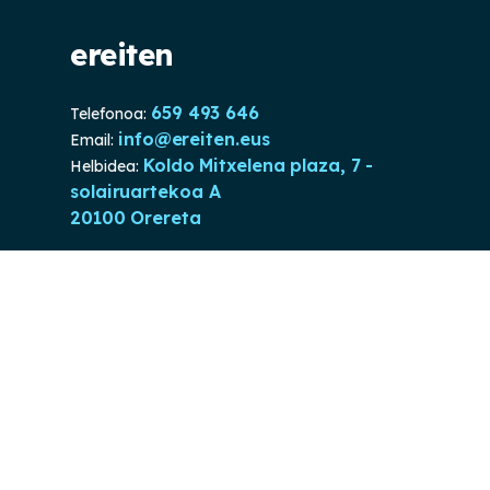
ereiten
659 493 646
Telefonoa:
info@ereiten.eus
Email:
Koldo Mitxelena plaza, 7 -
Helbidea:
solairuartekoa A
20100 Orereta