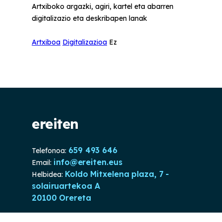
Artxiboko argazki, agiri, kartel eta abarren
digitalizazio eta deskribapen lanak
Artxiboa
Digitalizazioa
Ez
ereiten
659 493 646
Telefonoa:
info@ereiten.eus
Email:
Koldo Mitxelena plaza, 7 -
Helbidea:
solairuartekoa A
20100 Orereta