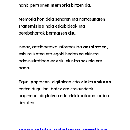
nahiz pertsonen
memoria
biltzen da.
Memoria hori dela senaren eta nortasunaren
transmisioa
nola eskubideak eta
betebeharrak bermatzen ditu.
Beraz, artxiboetako informazioa
antolatzea
,
eskura izatea eta egoki hedatzea ekintza
administratiboa ez ezik, ekintza soziala ere
bada.
Egun, paperean, digitalean edo
elektronikoan
egiten dugu lan, batez ere erakundeek
paperean, digitalean edo elektronikoan jardun
dezaten.