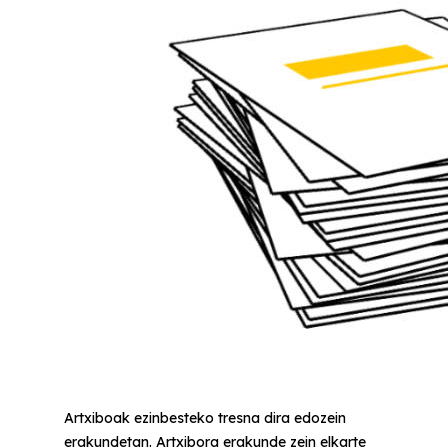
Artxiboak ezinbesteko tresna dira edozein
erakundetan. Artxibora erakunde zein elkarte