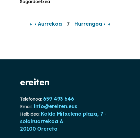
Sagardoetxea
‹ Aurrekoa
7
Hurrengoa
›
Pagination
ereiten
659 493 646
Telefonoa:
info@ereiten.eus
Email:
Koldo Mitxelena plaza, 7 -
Helbidea:
solairuartekoa A
20100 Orereta