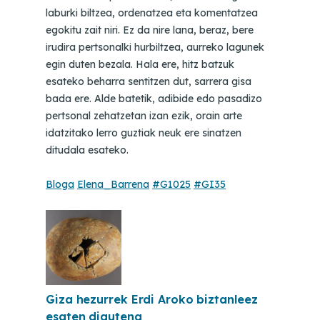
laburki biltzea, ordenatzea eta komentatzea
egokitu zait niri. Ez da nire lana, beraz, bere
irudira pertsonalki hurbiltzea, aurreko lagunek
egin duten bezala. Hala ere, hitz batzuk
esateko beharra sentitzen dut, sarrera gisa
bada ere. Alde batetik, adibide edo pasadizo
pertsonal zehatzetan izan ezik, orain arte
idatzitako lerro guztiak neuk ere sinatzen
ditudala esateko.
Bloga
Elena_Barrena
#G1025
#GI35
Giza hezurrek Erdi Aroko biztanleez
esaten digutena