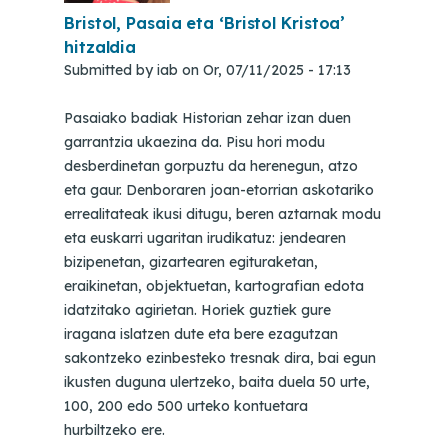
Bristol, Pasaia eta ‘Bristol Kristoa’
hitzaldia
Submitted by
iab
on
Or, 07/11/2025 - 17:13
Pasaiako badiak Historian zehar izan duen
garrantzia ukaezina da. Pisu hori modu
desberdinetan gorpuztu da herenegun, atzo
eta gaur. Denboraren joan-etorrian askotariko
errealitateak ikusi ditugu, beren aztarnak modu
eta euskarri ugaritan irudikatuz: jendearen
bizipenetan, gizartearen egituraketan,
eraikinetan, objektuetan, kartografian edota
idatzitako agirietan. Horiek guztiek gure
iragana islatzen dute eta bere ezagutzan
sakontzeko ezinbesteko tresnak dira, bai egun
ikusten duguna ulertzeko, baita duela 50 urte,
100, 200 edo 500 urteko kontuetara
hurbiltzeko ere.