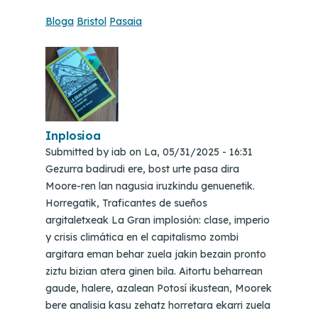
Bloga
Bristol
Pasaia
Inplosioa
Submitted by
iab
on
La, 05/31/2025 - 16:31
Gezurra badirudi ere, bost urte pasa dira
Moore-ren lan nagusia iruzkindu genuenetik.
Horregatik, Traficantes de sueños
argitaletxeak La Gran implosión: clase, imperio
y crisis climática en el capitalismo zombi
argitara eman behar zuela jakin bezain pronto
ziztu bizian atera ginen bila. Aitortu beharrean
gaude, halere, azalean Potosí ikustean, Moorek
bere analisia kasu zehatz horretara ekarri zuela