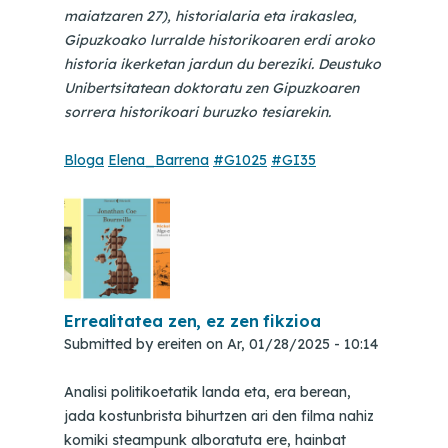
maiatzaren 27), historialaria eta irakaslea,
Gipuzkoako lurralde historikoaren erdi aroko
historia ikerketan jardun du bereziki. Deustuko
Unibertsitatean doktoratu zen Gipuzkoaren
sorrera historikoari buruzko tesiarekin.
Bloga
Elena_Barrena
#G1025
#GI35
Errealitatea zen, ez zen fikzioa
Submitted by
ereiten
on
Ar, 01/28/2025 - 10:14
Analisi politikoetatik landa eta, era berean,
jada kostunbrista bihurtzen ari den filma nahiz
komiki steampunk alboratuta ere, hainbat