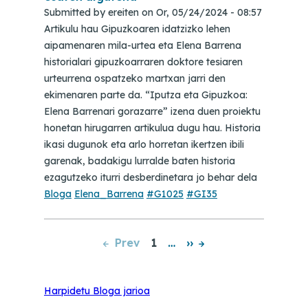
Submitted by
ereiten
on
Or, 05/24/2024 - 08:57
Artikulu hau Gipuzkoaren idatzizko lehen
aipamenaren mila-urtea eta Elena Barrena
historialari gipuzkoarraren doktore tesiaren
urteurrena ospatzeko martxan jarri den
ekimenaren parte da. “Iputza eta Gipuzkoa:
Elena Barrenari gorazarre” izena duen proiektu
honetan hirugarren artikulua dugu hau. Historia
ikasi dugunok eta arlo horretan ikertzen ibili
garenak, badakigu lurralde baten historia
ezagutzeko iturri desberdinetara jo behar dela
Bloga
Elena_Barrena
#G1025
#GI35
Prev
1
…
››
Pagination
Harpidetu Bloga jarioa