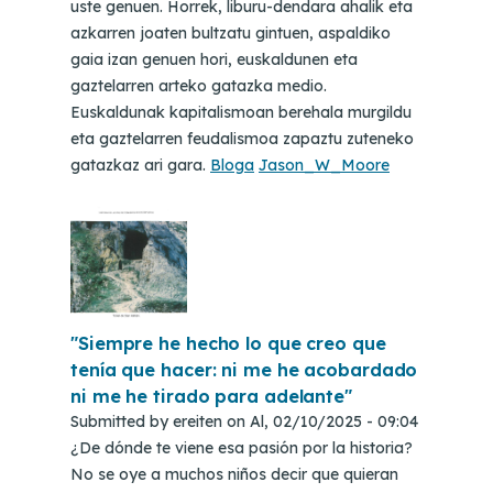
uste genuen. Horrek, liburu-dendara ahalik eta
azkarren joaten bultzatu gintuen, aspaldiko
gaia izan genuen hori, euskaldunen eta
gaztelarren arteko gatazka medio.
Euskaldunak kapitalismoan berehala murgildu
eta gaztelarren feudalismoa zapaztu zuteneko
gatazkaz ari gara.
Bloga
Jason_W_Moore
"Siempre he hecho lo que creo que
tenía que hacer: ni me he acobardado
ni me he tirado para adelante"
Submitted by
ereiten
on
Al, 02/10/2025 - 09:04
¿De dónde te viene esa pasión por la historia?
No se oye a muchos niños decir que quieran