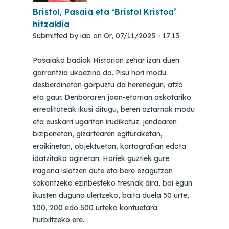
Bristol, Pasaia eta ‘Bristol Kristoa’
hitzaldia
Submitted by
iab
on
Or, 07/11/2025 - 17:13
Pasaiako badiak Historian zehar izan duen
garrantzia ukaezina da. Pisu hori modu
desberdinetan gorpuztu da herenegun, atzo
eta gaur. Denboraren joan-etorrian askotariko
errealitateak ikusi ditugu, beren aztarnak modu
eta euskarri ugaritan irudikatuz: jendearen
bizipenetan, gizartearen egituraketan,
eraikinetan, objektuetan, kartografian edota
idatzitako agirietan. Horiek guztiek gure
iragana islatzen dute eta bere ezagutzan
sakontzeko ezinbesteko tresnak dira, bai egun
ikusten duguna ulertzeko, baita duela 50 urte,
100, 200 edo 500 urteko kontuetara
hurbiltzeko ere.